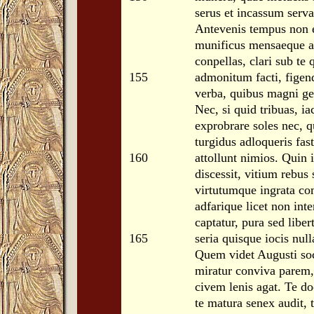
serus et incassum serva
Antevenis tempus non e
munificus mensaeque a
conpellas, clari sub te
155
admonitum facti, figen
verba, quibus magni ge
Nec, si quid tribuas, i
exprobrare soles nec, q
turgidus adloqueris fas
160
attollunt nimios. Quin 
discessit, vitium rebus
virtutumque ingrata co
adfarique licet non int
captatur, pura sed liber
165
seria quisque iocis nul
Quem videt Augusti so
miratur conviva parem,
civem lenis agat. Te do
te matura senex audit, t