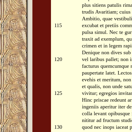
plus sitiens patulis ri
trudis Avaritiam; cuius
Ambitio, quae vestibul
115
excubat et pretiis com
pulsa simul. Nec te gur
traxit ad exemplum, qu
crimen et in legem rapi
Denique non dives sub 
120
vel laribus pallet; non 
facturus quemcumque r
paupertate latet. Lecto
evehis et meritum, non
et qualis, non unde sat
125
vivitur; egregios invit
Hinc priscae redeunt art
ingeniis aperitur iter 
colla levant opibusque
nititur ad fructum stud
130
quod nec inops iaceat p