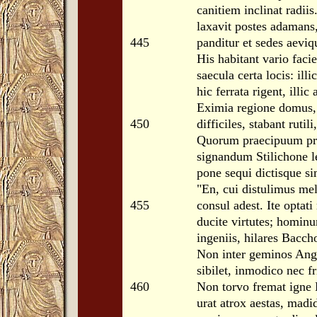
canitiem inclinat radii
laxavit postes adamans
445
panditur et sedes aeviq
His habitant vario faci
saecula certa locis: ill
hic ferrata rigent, illic
Eximia regione domus, 
450
difficiles, stabant rutil
Quorum praecipuum pre
signandum Stilichone l
pone sequi dictisque si
"En, cui distulimus meli
455
consul adest. Ite optati
ducite virtutes; hominu
ingeniis, hilares Bacc
Non inter geminos Angu
sibilet, inmodico nec fr
460
Non torvo fremat igne 
urat atrox aestas, madi