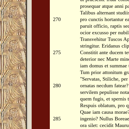
prosequar atque anni p
Talibus alternant stud
270
pro cunctis hortantur ea
paruit officio, raptis s
ocior excusso per nubila
Transvehitur Tuscos A
stringitur. Eridanus cl
275
Constitit ante ducem te
deterior nec Marte min
iam domus et summae ta
Tum prior attonitum gra
"Servatas, Stiliche, per
280
ornatas necdum fatear?
servilem pepulisse no
quem fugis, et spernis 
Respuis oblatum, pro qu
Quae iam causa morae?
285
ingenio? Nullus Boreae
ora silet: cecidit Maur