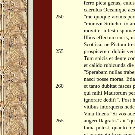
ferro picta genas, cuius
caerulus Oceanique aes
250
"me quoque vicinis per
"munivit Stilicho, tot
movit et infesto spuma
Illius effectum curis, n
Scottica, ne Pictum tre
255
prospicerem dubiis ven
Tum spicis et dente com
et calido rubicunda die 
"Sperabam nullas trabe
nasci posse moras. Eti
260
et tanto dubitat fasces
qui mihi Maurorum pen
ignorare dedit?". Post h
vitibus intorquens hede
Vina fluens "Si vos ade
265
augeri flagratis" ait "q
fama potest, quanto me 
ut praesente fruar con