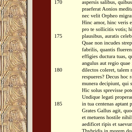
170
aspersis salibus, qui
praeferat Aonios medi
nec velit Orpheo migran
Hinc amor, hinc veris 
pro te sollicitis votis;
175
plausibus, auratis celeb
Quae non incudes strep
fabrilis, quantis fluere
effigies ductura tuas, q
angulus aut regio quae
180
dilectos coleret, tale
respueres? Decus hoc r
munera decipiunt, qui s
Hic solus sprevisse pot
Undique legati propera
185
in tua centenas aptant 
Grates Gallus agit, quo
et metuens hostile nihi
aedificet ripis et sae
Thybridis in morem do