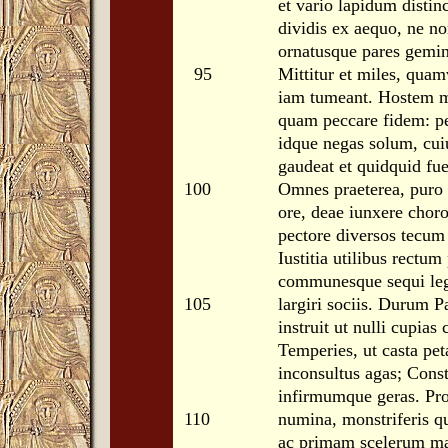
et vario lapidum distin
dividis ex aequo, ne n
ornatusque pares gemin
95
Mittitur et miles, quam
iam tumeant. Hostem m
quam peccare fidem: per
idque negas solum, cui
gaudeat et quidquid fue
100
Omnes praeterea, puro 
ore, deae iunxere chor
pectore diversos tecum 
Iustitia utilibus rectu
communesque sequi le
105
largiri sociis. Durum P
instruit ut nulli cupias 
Temperies, ut casta pet
inconsultus agas; Consta
infirmumque geras. Pro
110
numina, monstriferis qu
ac primam scelerum m