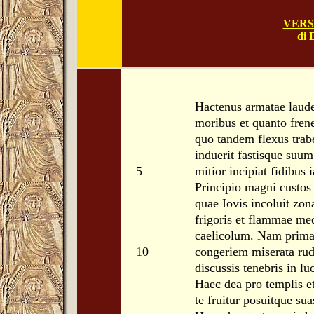
VERS
di 
Hactenus armatae laud
moribus et quanto fren
quo tandem flexus trab
induerit fastisque suu
5
mitior incipiat fidibus
Principio magni custos
quae Iovis incoluit zo
frigoris et flammae m
caelicolum. Nam prima 
10
congeriem miserata ru
discussis tenebris in lu
Haec dea pro templis et
te fruitur posuitque su