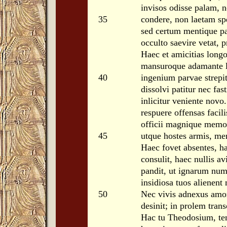
invisos odisse palam, n
35
condere, non laetam sp
sed certum mentique p
occulto saevire vetat, p
Haec et amicitias long
mansuroque adamante l
40
ingenium parvae strepi
dissolvi patitur nec fas
inlicitur veniente novo
respuere offensas facili
officii magnique memor
45
utque hostes armis, men
Haec fovet absentes, ha
consulit, haec nullis 
pandit, ut ignarum nu
insidiosa tuos alienent
50
Nec vivis adnexus amo
desinit; in prolem trans
Hac tu Theodosium, ten