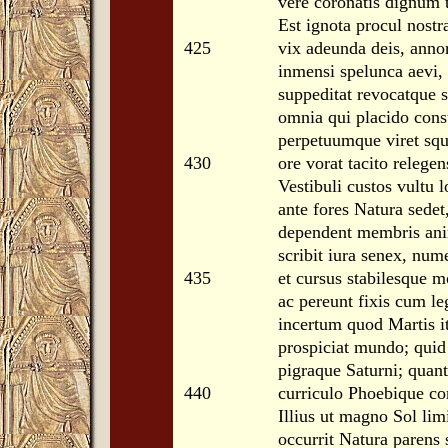
vere coronatis dignum 
Est ignota procul nostr
425
vix adeunda deis, anno
inmensi spelunca aevi,
suppeditat revocatque s
omnia qui placido cons
perpetuumque viret sq
430
ore vorat tacito relegen
Vestibuli custos vultu 
ante fores Natura sedet
dependent membris an
scribit iura senex, nume
435
et cursus stabilesque 
ac pereunt fixis cum leg
incertum quod Martis i
prospiciat mundo; quid
pigraque Saturni; quan
440
curriculo Phoebique co
Illius ut magno Sol limi
occurrit Natura parens 