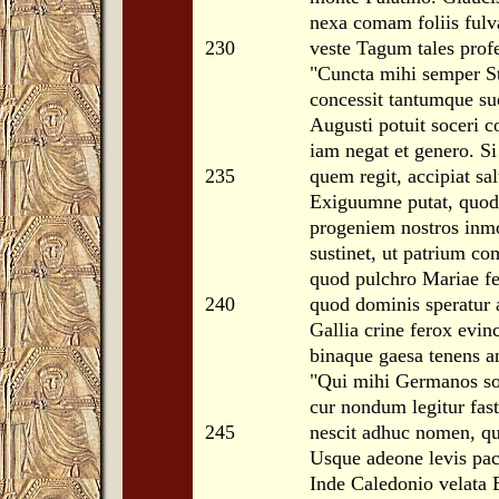
nexa comam foliis fulv
230
veste Tagum tales prof
"Cuncta mihi semper S
concessit tantumque suo
Augusti potuit soceri c
iam negat et genero. Si
235
quem regit, accipiat sa
Exiguumne putat, quod
progeniem nostros inmo
sustinet, ut patrium c
quod pulchro Mariae f
240
quod dominis speratur 
Gallia crine ferox evin
binaque gaesa tenens a
"Qui mihi Germanos so
cur nondum legitur fas
245
nescit adhuc nomen, q
Usque adeone levis pac
Inde Caledonio velata 