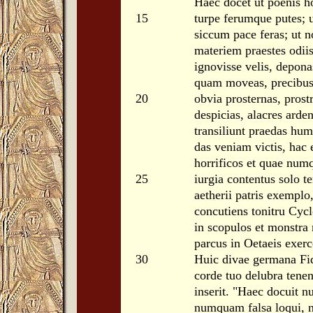
Haec docet ut poenis h
15
turpe ferumque putes; 
siccum pace feras; ut n
materiem praestes odiis
ignovisse velis, depona
quam moveas, precibus
20
obvia prosternas, pros
despicias, alacres arden
transiliunt praedas hum
das veniam victis, hac 
horrificos et quae num
25
iurgia contentus solo t
aetherii patris exemplo
concutiens tonitru Cycl
in scopulos et monstra 
parcus in Oetaeis exerce
30
Huic divae germana Fi
corde tuo delubra tenen
inserit. "Haec docuit nu
numquam falsa loqui, 