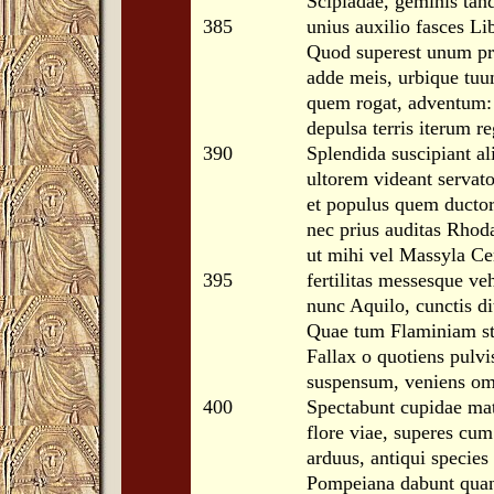
Scipiadae, geminis tan
385
unius auxilio fasces L
Quod superest unum pre
adde meis, urbique tuu
quem rogat, adventum:
depulsa terris iterum re
390
Splendida suscipiant al
ultorem videant servat
et populus quem ductor
nec prius auditas Rhoda
ut mihi vel Massyla Cer
395
fertilitas messesque ve
nunc Aquilo, cunctis di
Quae tum Flaminiam sti
Fallax o quotiens pulv
suspensum, veniens om
400
Spectabunt cupidae mat
flore viae, superes cu
arduus, antiqui specie
Pompeiana dabunt quan