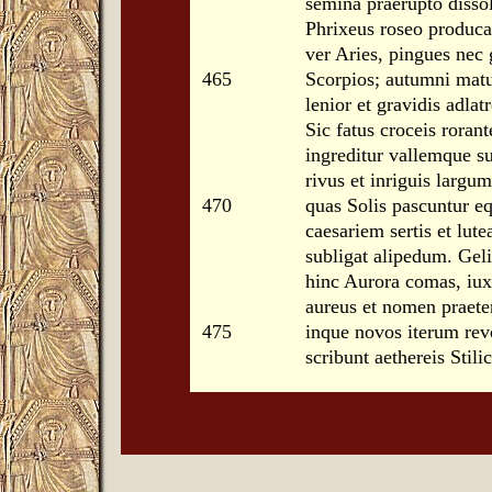
semina praerupto disso
Phrixeus roseo producat
ver Aries, pingues nec 
465
Scorpios; autumni matu
lenior et gravidis adlatr
Sic fatus croceis rorant
ingreditur vallemque 
rivus et inriguis largum
470
quas Solis pascuntur eq
caesariem sertis et lute
subligat alipedum. Geli
hinc Aurora comas, iux
aureus et nomen praete
475
inque novos iterum rev
scribunt aethereis Stili