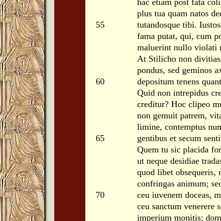
hac etiam post fata col
plus tua quam natos de
55
tutandosque tibi. Iusto
fama putat, qui, cum p
maluerint nullo violati
At Stilicho non divitia
pondus, sed geminos ax
60
depositum tenens quant
Quid non intrepidus cre
creditur? Hoc clipeo m
non gemuit patrem, vita
limine, contemptus num
65
gentibus et secum senti
Q
uem tu sic placida fo
ut neque desidiae trad
quod libet obsequeris,
confringas animum; se
70
ceu iuvenem doceas, mo
ceu sanctum venerere s
imperium monitis; dom