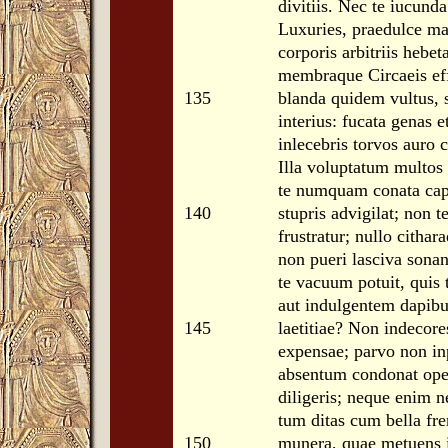
divitiis. Nec te iucunda 
Luxuries, praedulce m
corporis arbitriis hebet
membraque Circaeis eff
135
blanda quidem vultus, s
interius: fucata genas e
inlecebris torvos auro 
Illa voluptatum multos
te numquam conata capi
140
stupris advigilat; non
frustratur; nullo cithar
non pueri lasciva sonan
te vacuum potuit, quis
aut indulgentem dapibus
145
laetitiae? Non indecores
expensae; parvo non inp
absentum condonat opes
diligeris; neque enim n
tum ditas cum bella fre
150
munera, quae metuens il