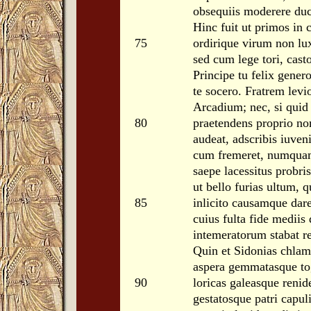
obsequiis moderere duc
Hinc fuit ut primos in 
75
ordirique virum non lux
sed cum lege tori, cast
Principe tu felix genero:
te socero. Fratrem levi
Arcadium; nec, si quid 
80
praetendens proprio no
audeat, adscribis iuven
cum fremeret, numquam 
saepe lacessitus probris
ut bello furias ultum, qu
85
inlicito causamque dare
cuius fulta fide mediis
intemeratorum stabat re
Quin et Sidonias chlam
aspera gemmatasque to
90
loricas galeasque renid
gestatosque patri capul