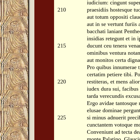
iudicium: cingunt supe
210
praesidiis hostesque tuo
aut totum oppositi clau
aut in se vertunt furiis 
bacchati laniant Penthe
insidias retegunt et in 
215
ducunt ceu tenera ven
ominibus ventura notant
aut monitos certa dign
Pro quibus innumerae t
certatim petiere tibi. P
220
restiteras, et mens alio
iudex dura sui, facibus
tarda verecundis excusa
Ergo avidae tantosque 
elusae dominae pergun
225
si minus adnuerit preci
cunctantem votoque mor
Conveniunt ad tecta de
monte Palatino. Glauc