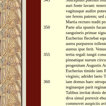
345
Susceptum puerum red
auri fonte lavant: tener
vagitusque audire putes
ore ferens patrem; sed 
Martia recturo tradit pr
350
Parte alia spumis fucan
sanguineis primae signa
Eucherius flectebat eq
aurea purpureos tollent
aureus ipse ferit. Venu
355
tertia regali iungit con
pinnatique nurum circ
progenitam Augustis A
Eucherius timido iam f
virginis; adridet laeto 
360
iam domus haec utroque
reginasque parit regin
Talibus invitat donis 
diva simul porrexit eb
commovet auspiciis avi