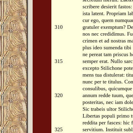
scribere desierit fastos
ista latent. Propriam la
cur ego, quem numquam
310
gratuler exemptum? Deli
nos nec credidimus. F
crimen et ad nostras ma
plus ideo sumenda tibi f
ne pereat tam priscus 
315
semper erat. Nullo sar
excepto Stilichone pot
mens tua distulerat: tit
nunc per te titulus. Co
consulibus, quicumque 
320
annum redde tuum, que
posteritas, nec iam dol
Sic trabeis ultor Stilic
Libertas populi primo 
reddita per fasces: hic 
325
servitium. Instituit s