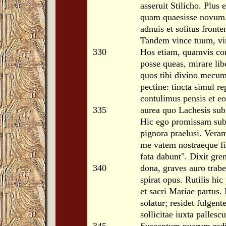
asseruit Stilicho. Plus 
quam quaesisse novum.
adnuis et solitus fronte
Tandem vince tuum, vin
330
Hos etiam, quamvis co
posse queas, mirare lib
quos tibi divino mecum
pectine: tincta simul re
contulimus pensis et e
335
aurea quo Lachesis sub 
Hic ego promissam su
pignora praelusi. Vera
me vatem nostraeque fi
fata dabunt". Dixit gre
340
dona, graves auro trab
spirat opus. Rutilis hic
et sacri Mariae partus.
solatur; residet fulgent
sollicitae iuxta pallesc