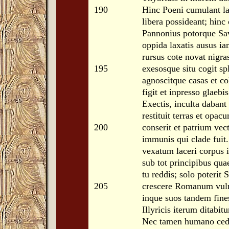
190
Hinc Poeni cumulant la
libera possideant; hinc
Pannonius potorque Sav
oppida laxatis ausus ia
rursus cote novat nigra
195
exesosque situ cogit sp
agnoscitque casas et co
figit et inpresso glaebis
Exectis, inculta dabant 
restituit terras et opac
200
conserit et patrium vec
immunis qui clade fuit. 
vexatum laceri corpus 
sub tot principibus q
tu reddis; solo poterit
205
crescere Romanum vulnu
inque suos tandem fine
Illyricis iterum ditabitu
Nec tamen humano cedit