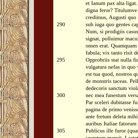
et Ianum pax alta liga
digna feror? Titulumve
credimus, Augusti quo s
290
sub iuga quo gentes cap
Num, si prodigiis casus
signat, polluimur macu
omen erat. Quamquam n
fabula; vix tanto risit 
295
Opprobriis stat nulla fi
vulgatura nefas in quo
est tua quod, nostros q
de monstris taceas. Pel
dedecoris sanctum viol
300
nec mea funestum versa
Par sceleri dubitasse 
pagina de primo veniss
ante fretum deleta mihi,
auribus Italiae fatorum
305
Publicus ille furor (qu
secretum meruit. Laete