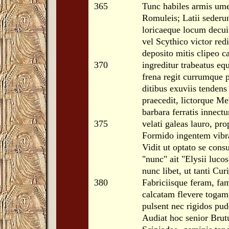
365
Tunc habiles armis ume
Romuleis; Latii sederun
loricaeque locum decuit
vel Scythico victor red
deposito mitis clipeo 
370
ingreditur trabeatus eq
frena regit currumque p
ditibus exuviis tendens
praecedit, lictorque Me
barbara ferratis innectu
375
velati galeas lauro, pr
Formido ingentem vibra
Vidit ut optato se con
"nunc" ait "Elysii luco
nunc libet, ut tanti Cur
380
Fabriciisque feram, fa
calcatam flevere togam
pulsent nec rigidos pud
Audiat hoc senior Brut