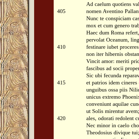
Ad caelum quotiens val
405
nomen Aventino Pallan
Nunc te conspiciam castr
mox et cum genero trab
Haec dum Roma refert,
pervolat Oceanum, lingu
410
festinare iubet proceres
non iter hibernis obstan
Vincit amor: meriti pri
fascibus ad socii prope
Sic ubi fecunda repara
415
et patrios idem cineres 
unguibus ossa piis Nili
unicus extremo Phoenix
conveniunt aquilae cun
ut Solis mirentur avem;
420
ales, odorati redolent c
Nec minor in caelo chor
Theodosius divique tui;