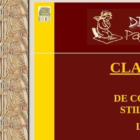
CLA
DE C
STI